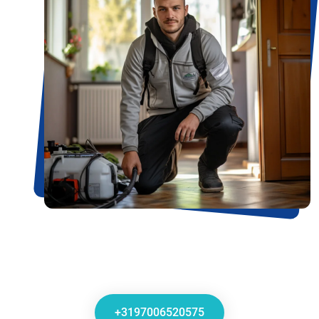
+3197006520575