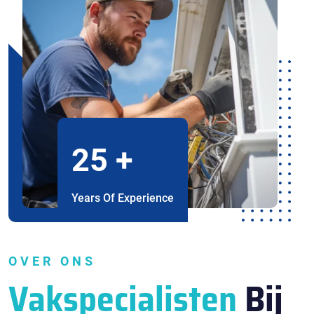
25
+
Years Of Experience
OVER ONS
Vakspecialisten
Bij