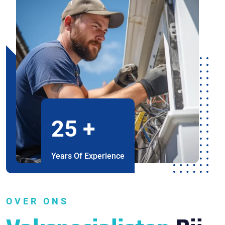
25
+
Years Of Experience
OVER ONS