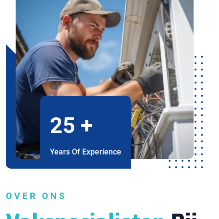
25
+
Years Of Experience
OVER ONS