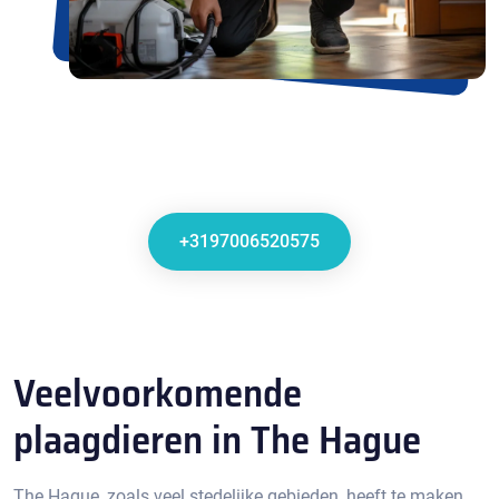
+3197006520575
Veelvoorkomende
plaagdieren in The Hague
The Hague, zoals veel stedelijke gebieden, heeft te maken