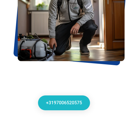
+3197006520575