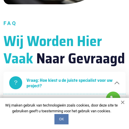
FAQ
Wij Worden Hier
Vaak
Naar Gevraagd
Vraag: Hoe kiest u de juiste specialist voor uw
project?
Antwoord: Op basis van onze specialistencatalogus
Wij maken gebruik van technologieën zoals cookies, door deze site te
kunt u een geschikte specialist kiezen. We beschikken
gebruiken geeft u toestemming voor het gebruik van cookies.
over gedetailleerde portfolio's, klantbeoordelingen en
OK
beschrijvingen van de vaardigheden van elke