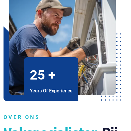
25
+
Years Of Experience
OVER ONS