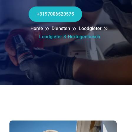
+3197006520575
Home
Diensten
Loodgieter
Loodgieter S-Hertogenbosch