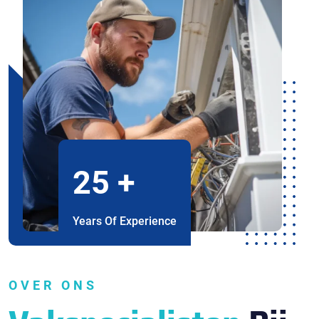
25
+
Years Of Experience
OVER ONS