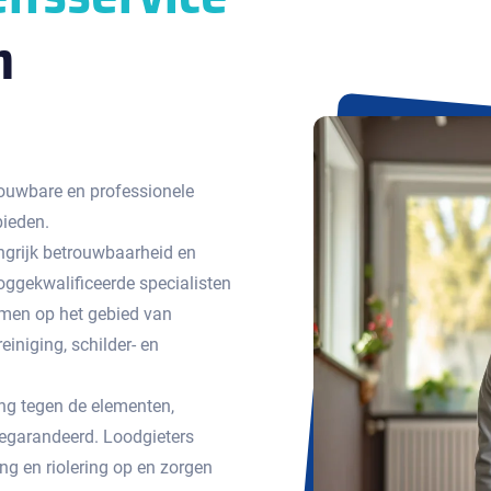
n
ouwbare en professionele
bieden.
ngrijk betrouwbaarheid en
ggekwalificeerde specialisten
emen op het gebied van
einiging, schilder- en
g tegen de elementen,
egarandeerd. Loodgieters
g en riolering op en zorgen