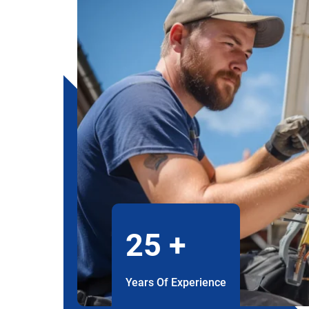
25
+
Years Of Experience