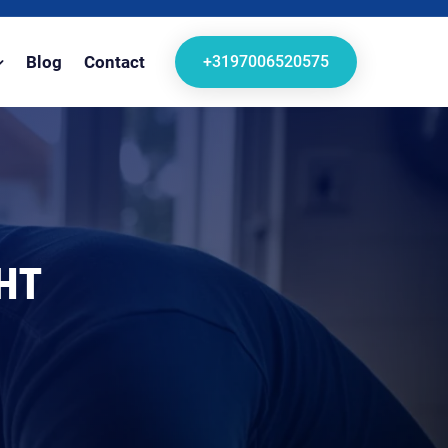
+3197006520575
Blog
Contact
HT