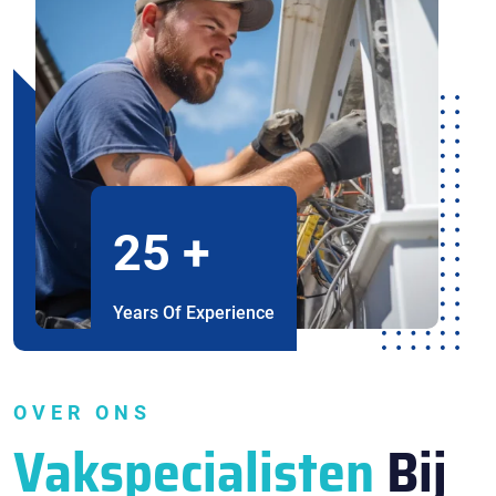
25
+
Years Of Experience
OVER ONS
Vakspecialisten
Bij