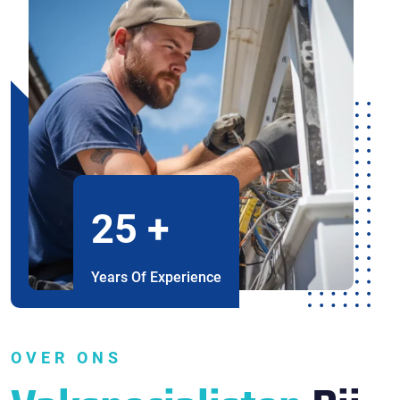
25
+
Years Of Experience
OVER ONS