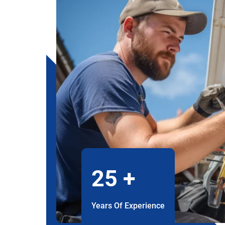
25
+
Years Of Experience