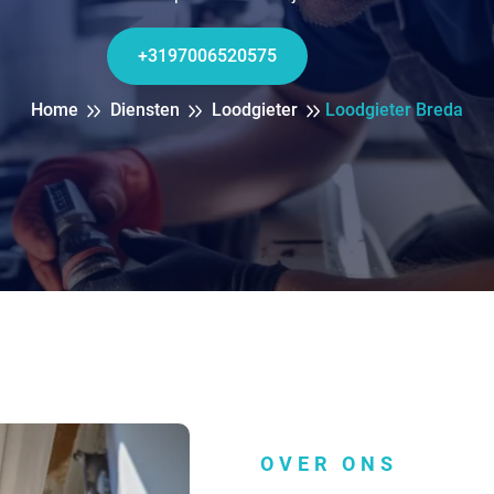
+3197006520575
Home
Diensten
Loodgieter
Loodgieter Breda
OVER ONS