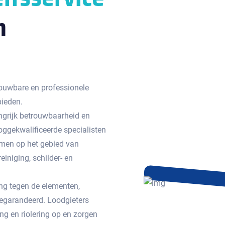
n
ouwbare en professionele
bieden.
ngrijk betrouwbaarheid en
ggekwalificeerde specialisten
emen op het gebied van
einiging, schilder- en
g tegen de elementen,
egarandeerd. Loodgieters
g en riolering op en zorgen