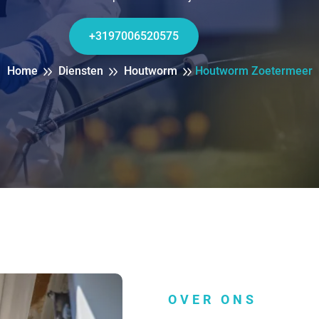
+3197006520575
Home
Diensten
Houtworm
Houtworm Zoetermeer
OVER ONS