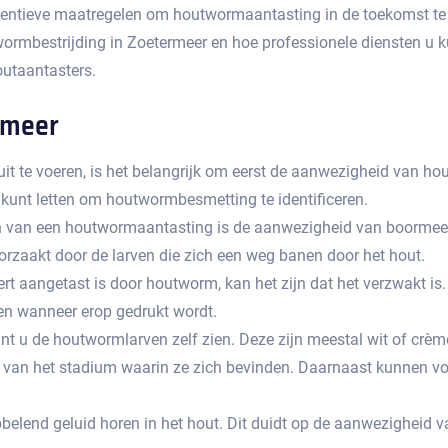
eventieve maatregelen om houtwormaantasting in de toekomst te
ormbestrijding in Zoetermeer en hoe professionele diensten u 
taantasters.​
rmeer
it te voeren, is het belangrijk om eerst de aanwezigheid van ho
p kunt letten om houtwormbesmetting te identificeren.​
an een houtwormaantasting is de aanwezigheid van boormeel.​ Di
oorzaakt door de larven die zich een weg banen door het hout.​
eert aangetast is door houtworm, kan het zijn dat het verzwakt is
en wanneer erop gedrukt wordt.
nt u de houtwormlarven zelf zien.​ Deze zijn meestal wit of crèm
jk van het stadium waarin ze zich bevinden.​ Daarnaast kunnen 
abbelend geluid horen in het hout. Dit duidt op de aanwezigheid