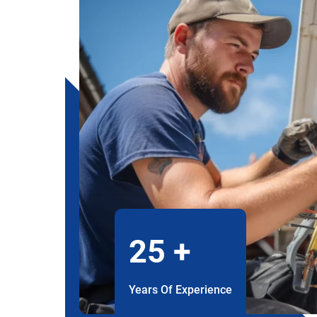
25
+
Years Of Experience