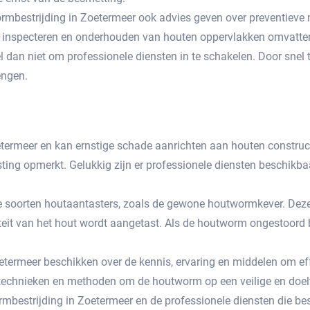
twormbestrijding in Zoetermeer ook advies geven over preventi
g inspecteren en onderhouden van houten oppervlakken omvatten
l dan niet om professionele diensten in te schakelen. Door snel
engen.
meer en kan ernstige schade aanrichten aan houten constructies
 opmerkt. Gelukkig zijn er professionele diensten beschikbaar 
de soorten houtaantasters, zoals de gewone houtwormkever.​ Dez
teit van het hout wordt aangetast.​ Als de houtworm ongestoord bl
etermeer beschikken over de kennis, ervaring en middelen om ef
chnieken en methoden om de houtworm op een veilige en doeltre
mbestrijding in Zoetermeer en de professionele diensten die bes