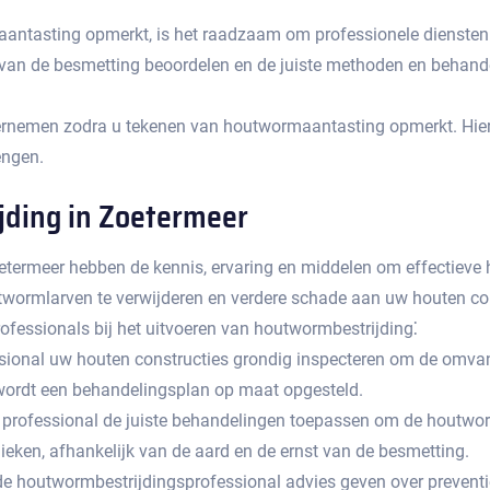
ntasting opmerkt, is het raadzaam om professionele diensten i
t van de besmetting beoordelen en de juiste methoden en behan
ndernemen zodra u tekenen van houtwormaantasting opmerkt.​ Hi
ngen.​
jding in Zoetermeer
etermeer hebben de kennis, ervaring en middelen om effectieve h
ormlarven te verwijderen en verdere schade aan uw houten con
fessionals bij het uitvoeren van houtwormbestrijding⁚
fessional uw houten constructies grondig inspecteren om de om
 wordt een behandelingsplan op maat opgesteld.​
e professional de juiste behandelingen toepassen om de houtworm 
ken, afhankelijk van de aard en de ernst van de besmetting.​
de houtwormbestrijdingsprofessional advies geven over preven