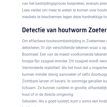
van het bestrijdingsproces bespreken, evenals pr
Lees verder om meer te weten te komen over houtw
meubels te beschermen tegen deze hardnekkige hou
Detectie van houtworm Zoete
Om effectieve houtwormbestrijding in Zoetermeer u
detecteren.​ Er zijn verschillende tekenen waar u o
Boormeel⁚ Een van de meest voorkomende tekenen v
hoopje fijn zaagsel eronder.​ Dit zaagsel wordt ver
Verminderde stabiliteit⁚ Als het hout dat u inspect
kunnen minder stevig aanvoelen of zelfs doorbuig
Zichtbare larven of kevers⁚ In sommige gevallen ku
lichaam.​ Ze kunnen variëren in grootte, afhankeli
hout of in de directe omgeving.​
Geluiden⁚ Als u goed luistert, kunt u soms een kn