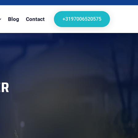
+3197006520575
Blog
Contact
ER