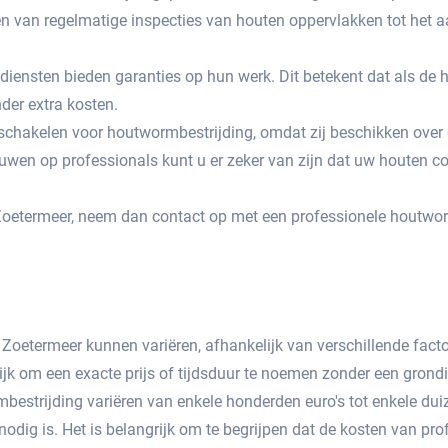
en van regelmatige inspecties van houten oppervlakken tot he
iensten bieden garanties op hun werk.​ Dit betekent dat als de
der extra kosten.​
e schakelen voor houtwormbestrijding, omdat zij beschikken over
rtrouwen op professionals kunt u er zeker van zijn dat uw houten 
Zoetermeer, neem dan contact op met een professionele houtwo
 Zoetermeer kunnen variëren, afhankelijk van verschillende fa
lijk om een exacte prijs of tijdsduur te noemen zonder een grondi
strijding variëren van enkele honderden euro's tot enkele duize
dig is.​ Het is belangrijk om te begrijpen dat de kosten van pr