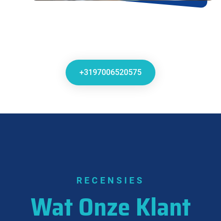
+3197006520575
RECENSIES
Wat Onze Klant