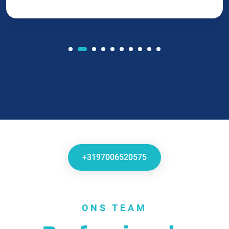
+3197006520575
ONS TEAM