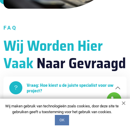
FAQ
Wij Worden Hier
Vaak
Naar Gevraagd
Vraag: Hoe kiest u de juiste specialist voor uw
project?
Wij maken gebruik van technologieën zoals cookies, door deze site te
Antwoord: Op basis van onze specialistencatalogus
gebruiken geeft u toestemming voor het gebruik van cookies.
kunt u een geschikte specialist kiezen. We beschikken
OK
over gedetailleerde portfolio's, klantbeoordelingen en