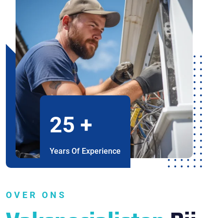
25
+
Years Of Experience
OVER ONS