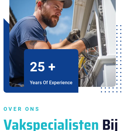
25
+
Years Of Experience
OVER ONS
Vakspecialisten
Bij