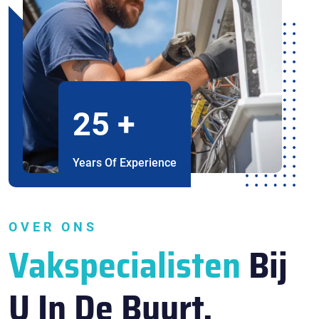
25
+
Years Of Experience
OVER ONS
Vakspecialisten
Bij
U In De Buurt.