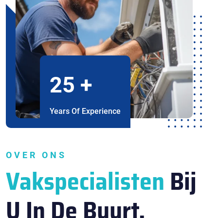
25
+
Years Of Experience
OVER ONS
Vakspecialisten
Bij
U In De Buurt.