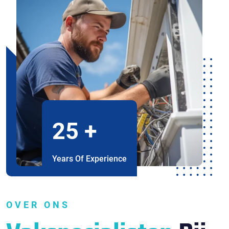
25
+
Years Of Experience
OVER ONS