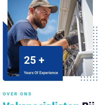
25
+
Years Of Experience
OVER ONS